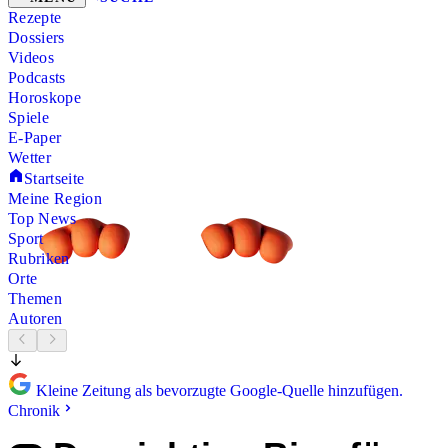
Rezepte
Dossiers
Videos
Podcasts
Horoskope
Spiele
E-Paper
Wetter
Startseite
Meine Region
Top News
Sport
Rubriken
Orte
Themen
Autoren
Kleine Zeitung als bevorzugte Google-Quelle hinzufügen.
Chronik