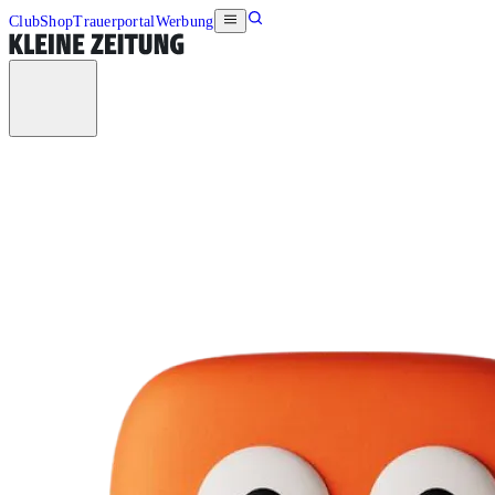
Club
Shop
Trauerportal
Werbung