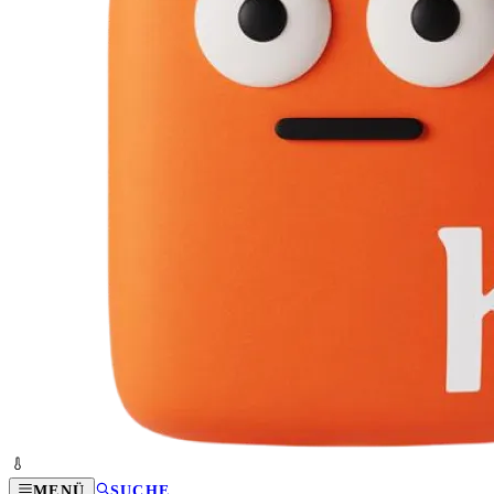
MENÜ
SUCHE