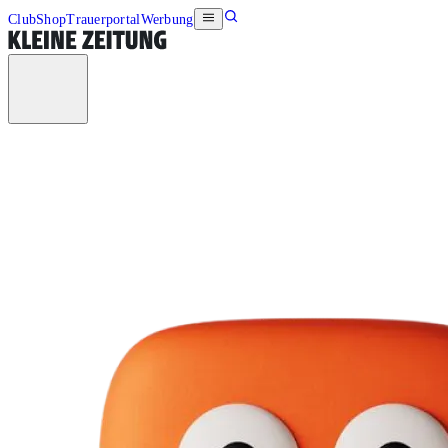
Club
Shop
Trauerportal
Werbung