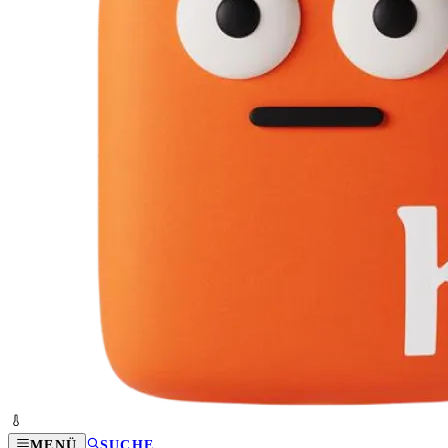
MENÜ
SUCHE