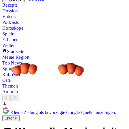
Rezepte
Dossiers
Videos
Podcasts
Horoskope
Spiele
E-Paper
Wetter
Startseite
Meine Region
Top News
Sport
Rubriken
Orte
Themen
Autoren
Kleine Zeitung als bevorzugte Google-Quelle hinzufügen.
Chronik