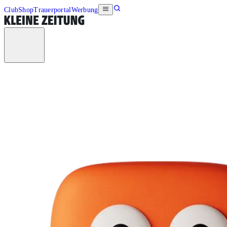
Club
Shop
Trauerportal
Werbung