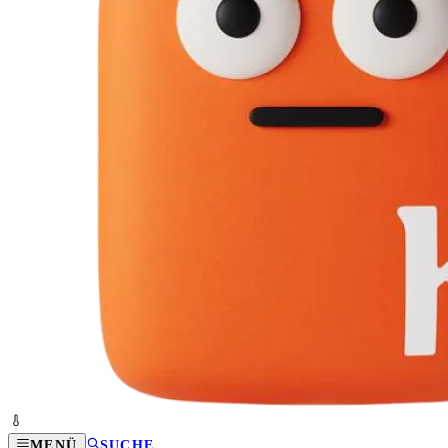
MENÜ
SUCHE