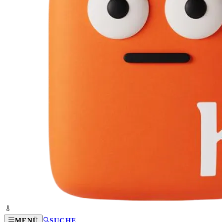
MENÜ
SUCHE