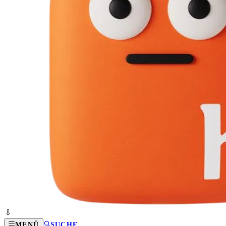
MENÜ
SUCHE