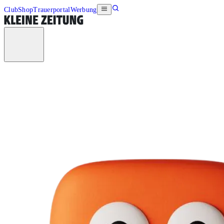
Club
Shop
Trauerportal
Werbung