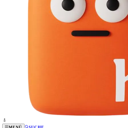
MENÜ
SUCHE