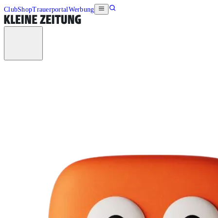
Club
Shop
Trauerportal
Werbung