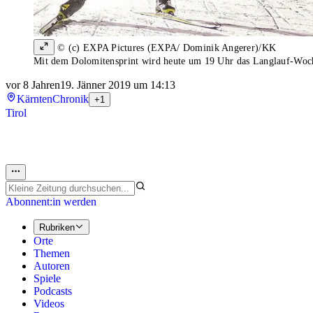
© (c) EXPA Pictures (EXPA/ Dominik Angerer)/KK
Mit dem Dolomitensprint wird heute um 19 Uhr das Langlauf-Woche
vor 8 Jahren
19. Jänner 2019 um 14:13
Kärnten
Chronik
+1
Tirol
Abonnent:in werden
Rubriken
Orte
Themen
Autoren
Spiele
Podcasts
Videos