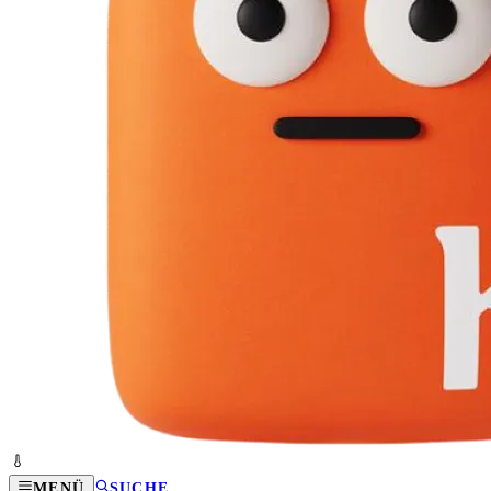
MENÜ
SUCHE