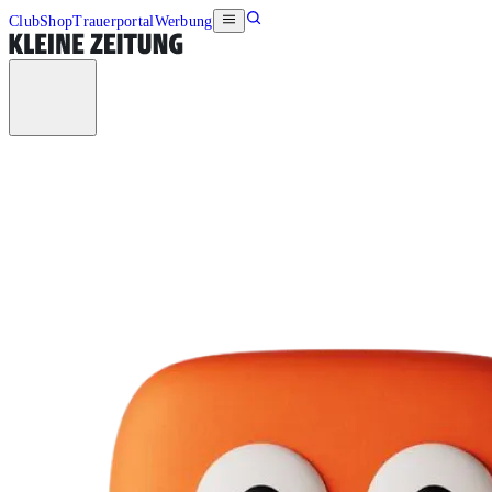
Club
Shop
Trauerportal
Werbung