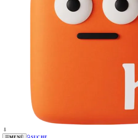
MENÜ
SUCHE