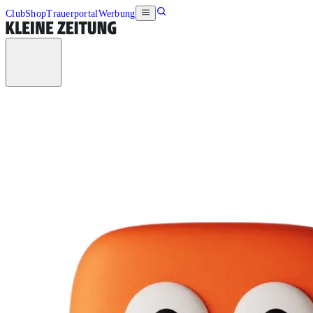
Club
Shop
Trauerportal
Werbung