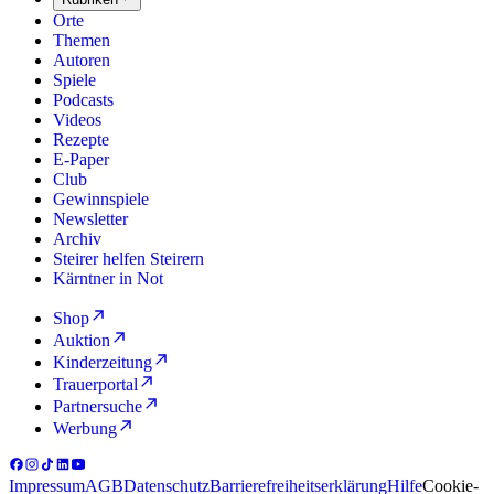
Orte
Themen
Autoren
Spiele
Podcasts
Videos
Rezepte
E-Paper
Club
Gewinnspiele
Newsletter
Archiv
Steirer helfen Steirern
Kärntner in Not
Shop
Auktion
Kinderzeitung
Trauerportal
Partnersuche
Werbung
Impressum
AGB
Datenschutz
Barrierefreiheitserklärung
Hilfe
Cookie-