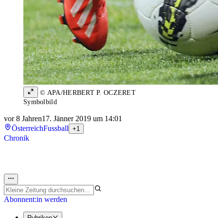
© APA/HERBERT P. OCZERET
Symbolbild
vor 8 Jahren
17. Jänner 2019 um 14:01
Österreich
Fussball
+1
Chronik
Abonnent:in werden
Rubriken