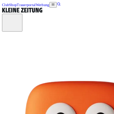
Club
Shop
Trauerportal
Werbung