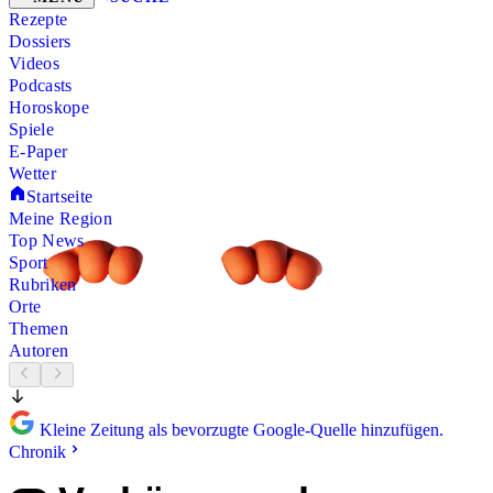
Rezepte
Dossiers
Videos
Podcasts
Horoskope
Spiele
E-Paper
Wetter
Startseite
Meine Region
Top News
Sport
Rubriken
Orte
Themen
Autoren
Kleine Zeitung als bevorzugte Google-Quelle hinzufügen.
Chronik