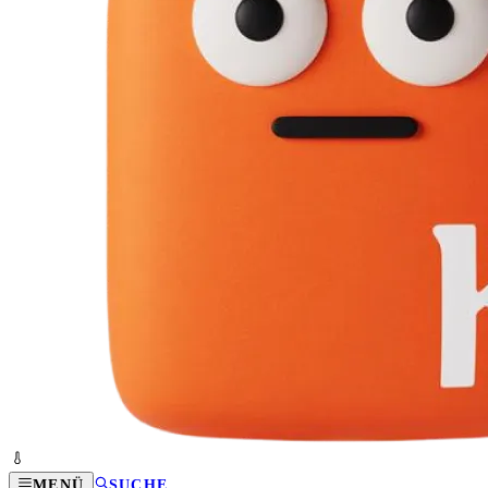
MENÜ
SUCHE