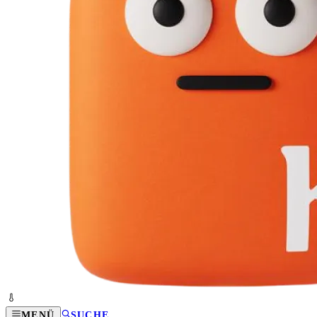
MENÜ
SUCHE