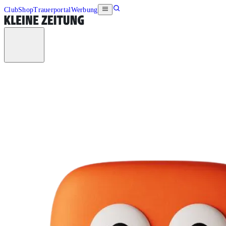
Club
Shop
Trauerportal
Werbung