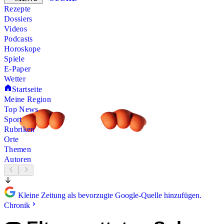
Rezepte
Dossiers
Videos
Podcasts
Horoskope
Spiele
E-Paper
Wetter
Startseite
Meine Region
Top News
Sport
Rubriken
Orte
Themen
Autoren
Kleine Zeitung als bevorzugte Google-Quelle hinzufügen.
Chronik