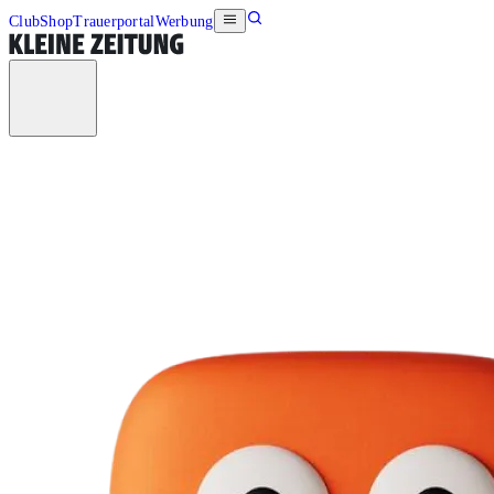
Club
Shop
Trauerportal
Werbung