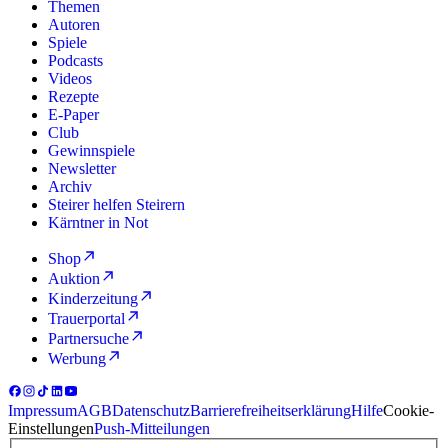
Themen
Autoren
Spiele
Podcasts
Videos
Rezepte
E-Paper
Club
Gewinnspiele
Newsletter
Archiv
Steirer helfen Steirern
Kärntner in Not
Shop
Auktion
Kinderzeitung
Trauerportal
Partnersuche
Werbung
Impressum
AGB
Datenschutz
Barrierefreiheitserklärung
Hilfe
Cookie-
Einstellungen
Push-Mitteilungen