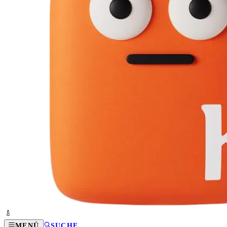
MENÜ
SUCHE