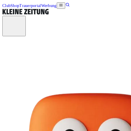
Club
Shop
Trauerportal
Werbung