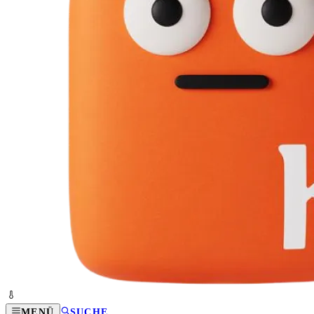
MENÜ
SUCHE