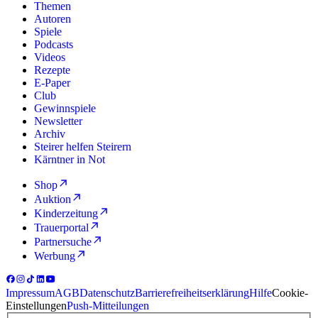
Themen
Autoren
Spiele
Podcasts
Videos
Rezepte
E-Paper
Club
Gewinnspiele
Newsletter
Archiv
Steirer helfen Steirern
Kärntner in Not
Shop
Auktion
Kinderzeitung
Trauerportal
Partnersuche
Werbung
Impressum
AGB
Datenschutz
Barrierefreiheitserklärung
Hilfe
Cookie-
Einstellungen
Push-Mitteilungen