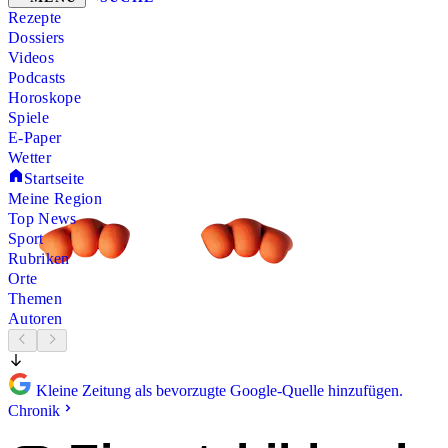
Rezepte
Dossiers
Videos
Podcasts
Horoskope
Spiele
E-Paper
Wetter
Startseite
Meine Region
Top News
Sport
Rubriken
Orte
Themen
Autoren
Kleine Zeitung als bevorzugte Google-Quelle hinzufügen.
Chronik