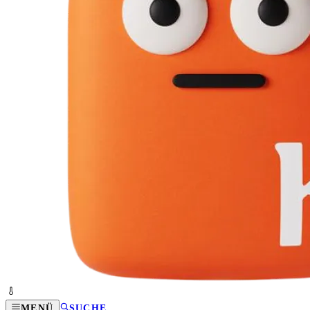
MENÜ
SUCHE