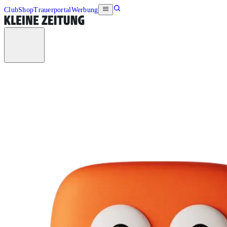
Club
Shop
Trauerportal
Werbung