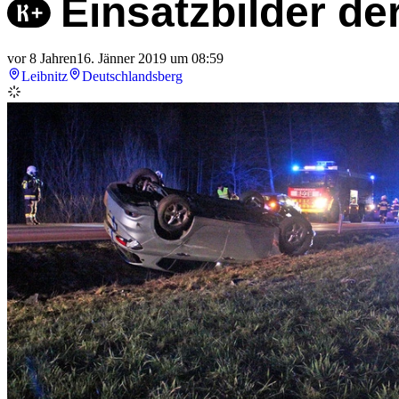
Einsatzbilder d
vor 8 Jahren
16. Jänner 2019 um 08:59
Leibnitz
Deutschlandsberg