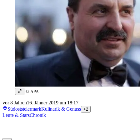
© APA
vor 8 Jahren
16. Jänner 2019 um 18:17
Südoststeiermark
Kulinarik & Genuss
+2
Leute & Stars
Chronik