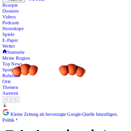
Rezepte
Dossiers
Videos
Podcasts
Horoskope
Spiele
E-Paper
Wetter
Startseite
Meine Region
Top News
Sport
Rubriken
Orte
Themen
Autoren
Kleine Zeitung als bevorzugte Google-Quelle hinzufügen.
Politik