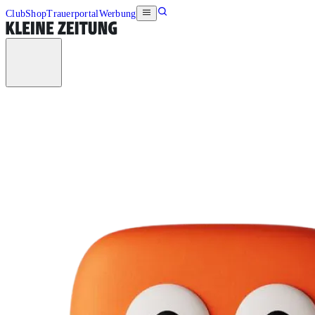
Club
Shop
Trauerportal
Werbung