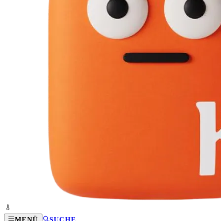
MENÜ
SUCHE