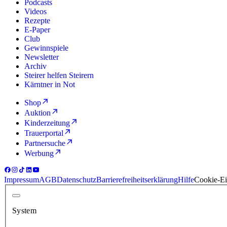
Podcasts
Videos
Rezepte
E-Paper
Club
Gewinnspiele
Newsletter
Archiv
Steirer helfen Steirern
Kärntner in Not
Shop
Auktion
Kinderzeitung
Trauerportal
Partnersuche
Werbung
Impressum
AGB
Datenschutz
Barrierefreiheitserklärung
Hilfe
Cookie-Ei
System