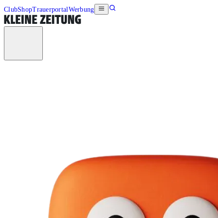
Club
Shop
Trauerportal
Werbung