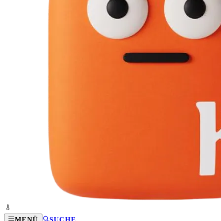
MENÜ
SUCHE