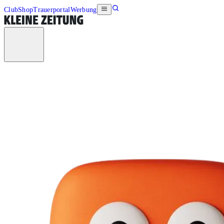
Club
Shop
Trauerportal
Werbung