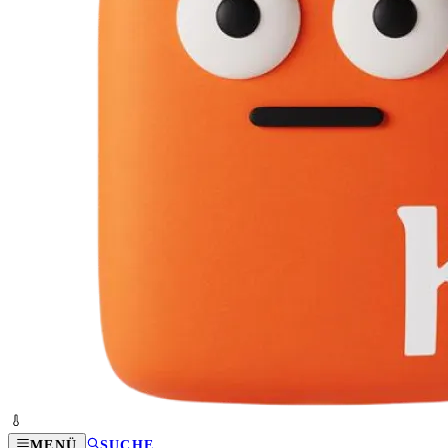
MENÜ
SUCHE