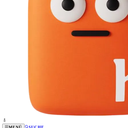
MENÜ
SUCHE