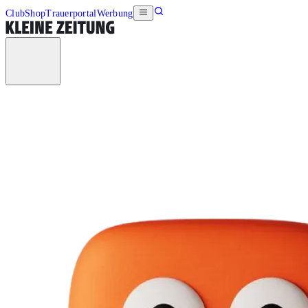
Club
Shop
Trauerportal
Werbung