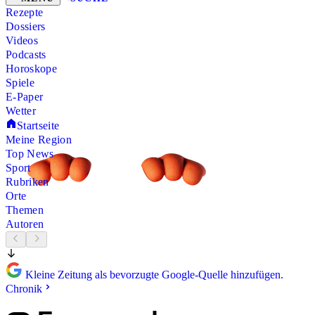
Rezepte
Dossiers
Videos
Podcasts
Horoskope
Spiele
E-Paper
Wetter
Startseite
Meine Region
Top News
Sport
Rubriken
Orte
Themen
Autoren
Kleine Zeitung als bevorzugte Google-Quelle hinzufügen.
Chronik