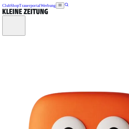
Club
Shop
Trauerportal
Werbung