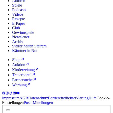
Autoren
Spiele
Podcasts
Videos
Rezepte
E-Paper
Club
Gewinnspiele
Newsletter
Archiv
Steirer helfen Steirern
Kärntner in Not
Shop
Auktion
Kinderzeitung
Trauerportal
Partnersuche
Werbung
Impressum
AGB
Datenschutz
Barrierefreiheitserklärung
Hilfe
Cookie-
Einstellungen
Push-Mitteilungen