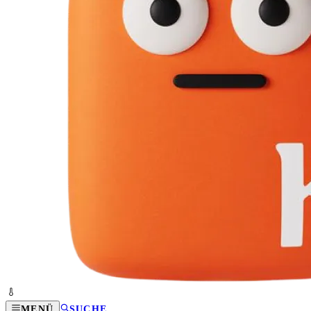
MENÜ
SUCHE