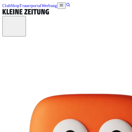
Club
Shop
Trauerportal
Werbung