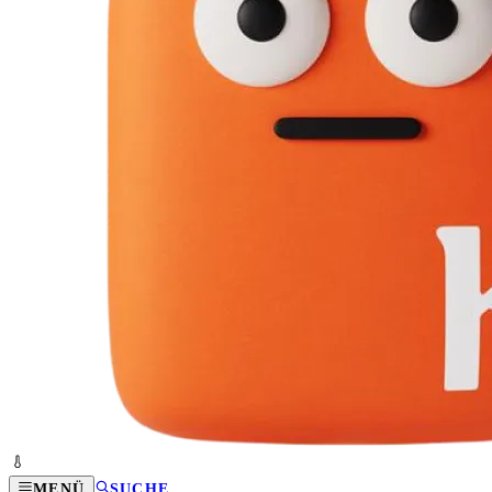
MENÜ
SUCHE