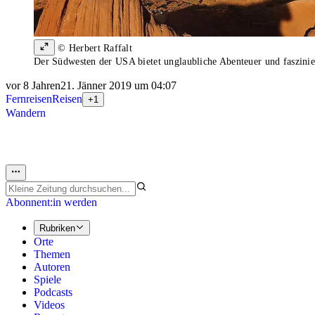
© Herbert Raffalt
Der Südwesten der USA bietet unglaubliche Abenteuer und faszinie
vor 8 Jahren
21. Jänner 2019 um 04:07
Fernreisen
Reisen
+1
Wandern
Abonnent:in werden
Rubriken
Orte
Themen
Autoren
Spiele
Podcasts
Videos