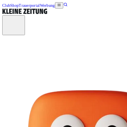
Club
Shop
Trauerportal
Werbung