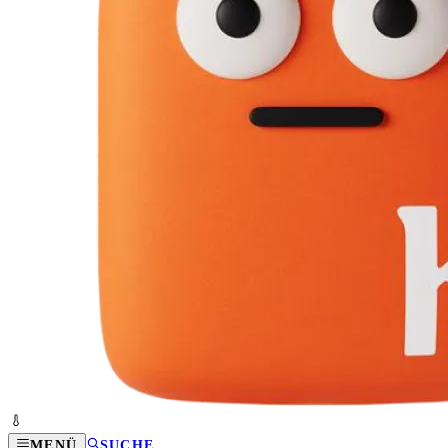
MENÜ
SUCHE