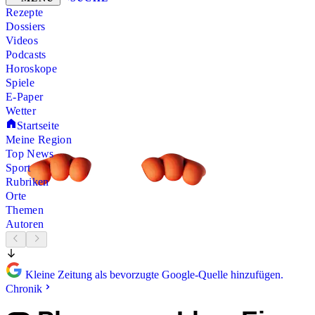
Rezepte
Dossiers
Videos
Podcasts
Horoskope
Spiele
E-Paper
Wetter
Startseite
Meine Region
Top News
Sport
Rubriken
Orte
Themen
Autoren
Kleine Zeitung als bevorzugte Google-Quelle hinzufügen.
Chronik