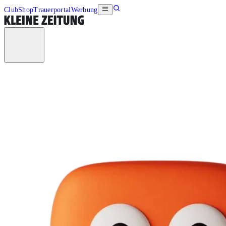
Club
Shop
Trauerportal
Werbung