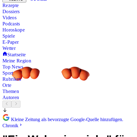
Rezepte
Dossiers
Videos
Podcasts
Horoskope
Spiele
E-Paper
Wetter
Startseite
Meine Region
Top News
Sport
Rubriken
Orte
Themen
Autoren
Kleine Zeitung als bevorzugte Google-Quelle hinzufügen.
Chronik