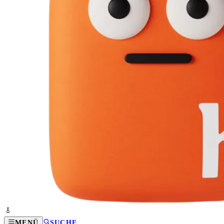
MENÜ
SUCHE