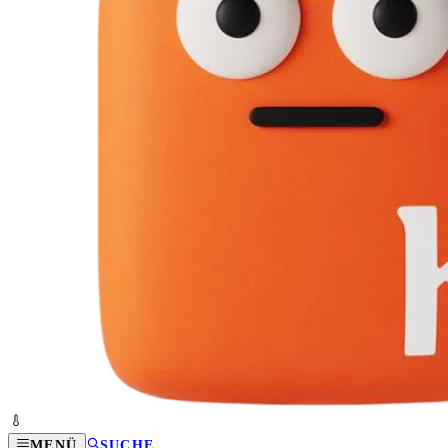
MENÜ
SUCHE