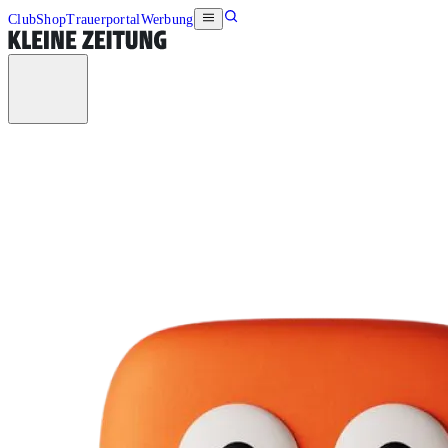
Club
Shop
Trauerportal
Werbung