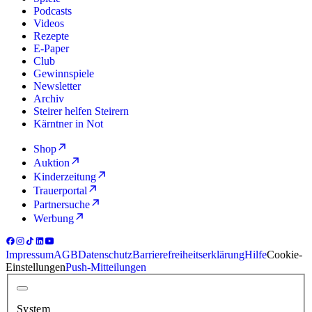
Podcasts
Videos
Rezepte
E-Paper
Club
Gewinnspiele
Newsletter
Archiv
Steirer helfen Steirern
Kärntner in Not
Shop
Auktion
Kinderzeitung
Trauerportal
Partnersuche
Werbung
Impressum
AGB
Datenschutz
Barrierefreiheitserklärung
Hilfe
Cookie-
Einstellungen
Push-Mitteilungen
System