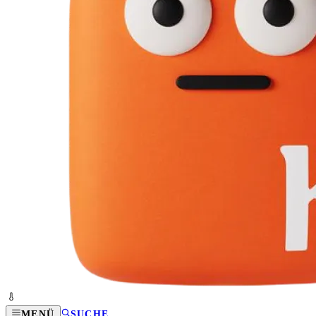
MENÜ
SUCHE