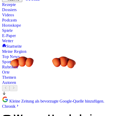
Rezepte
Dossiers
Videos
Podcasts
Horoskope
Spiele
E-Paper
Wetter
Startseite
Meine Region
Top News
Sport
Rubriken
Orte
Themen
Autoren
Kleine Zeitung als bevorzugte Google-Quelle hinzufügen.
Chronik