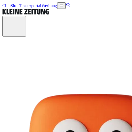
Club
Shop
Trauerportal
Werbung