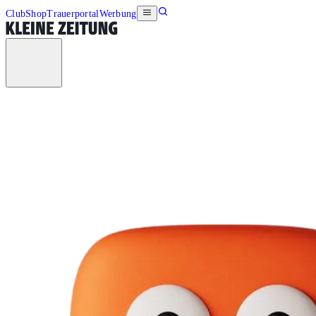
Club
Shop
Trauerportal
Werbung