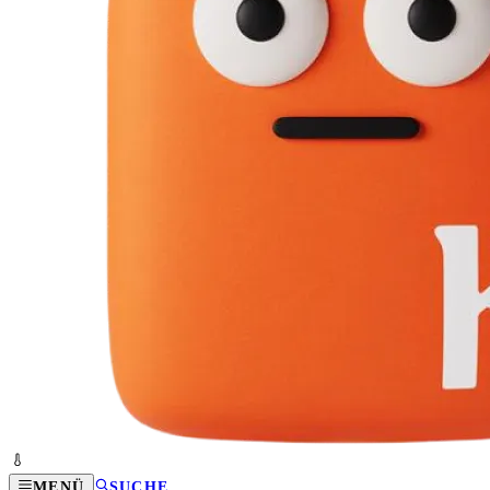
MENÜ
SUCHE