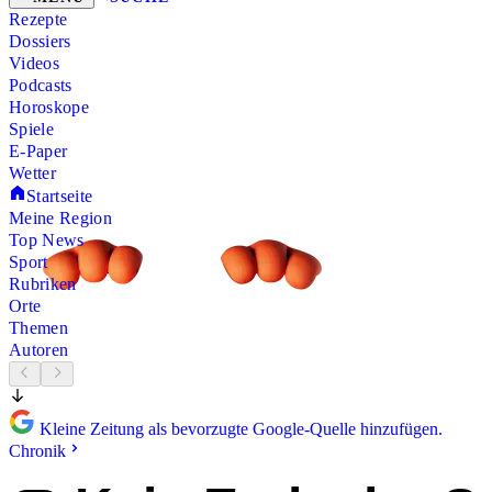
Rezepte
Dossiers
Videos
Podcasts
Horoskope
Spiele
E-Paper
Wetter
Startseite
Meine Region
Top News
Sport
Rubriken
Orte
Themen
Autoren
Kleine Zeitung als bevorzugte Google-Quelle hinzufügen.
Chronik