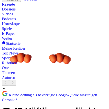
Rezepte
Dossiers
Videos
Podcasts
Horoskope
Spiele
E-Paper
Wetter
Startseite
Meine Region
Top News
Sport
Rubriken
Orte
Themen
Autoren
Kleine Zeitung als bevorzugte Google-Quelle hinzufügen.
Chronik