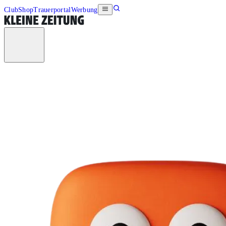
Club
Shop
Trauerportal
Werbung