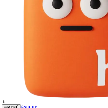
MENÜ
SUCHE