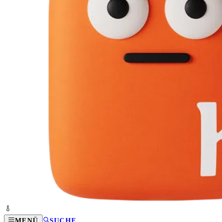
MENÜ
SUCHE