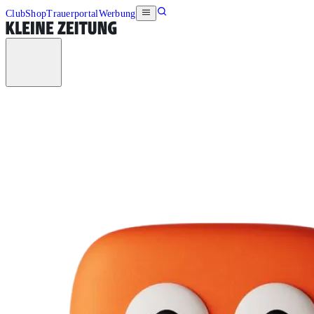
Club
Shop
Trauerportal
Werbung