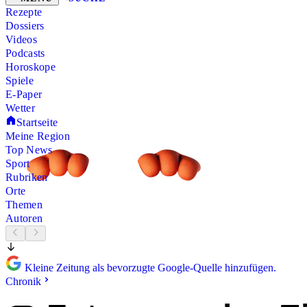
Rezepte
Dossiers
Videos
Podcasts
Horoskope
Spiele
E-Paper
Wetter
Startseite
Meine Region
Top News
Sport
Rubriken
Orte
Themen
Autoren
Kleine Zeitung als bevorzugte Google-Quelle hinzufügen.
Chronik