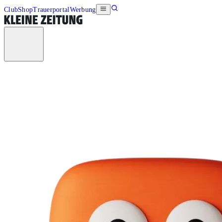
Club
Shop
Trauerportal
Werbung