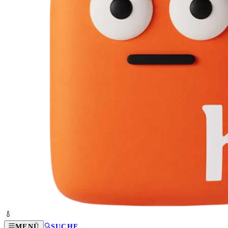
MENÜ
SUCHE