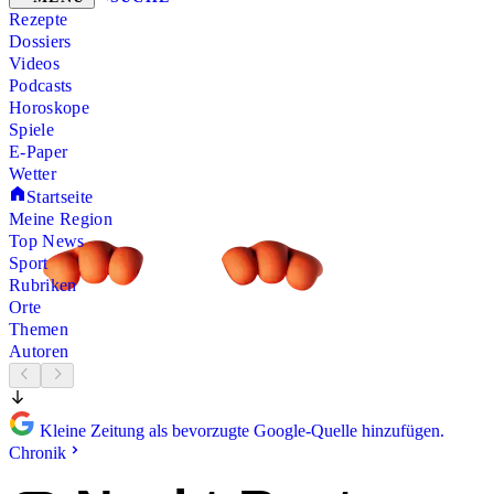
Rezepte
Dossiers
Videos
Podcasts
Horoskope
Spiele
E-Paper
Wetter
Startseite
Meine Region
Top News
Sport
Rubriken
Orte
Themen
Autoren
Kleine Zeitung als bevorzugte Google-Quelle hinzufügen.
Chronik