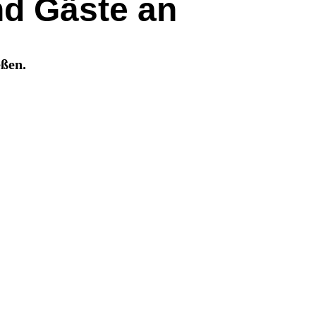
nd Gäste an
eßen.