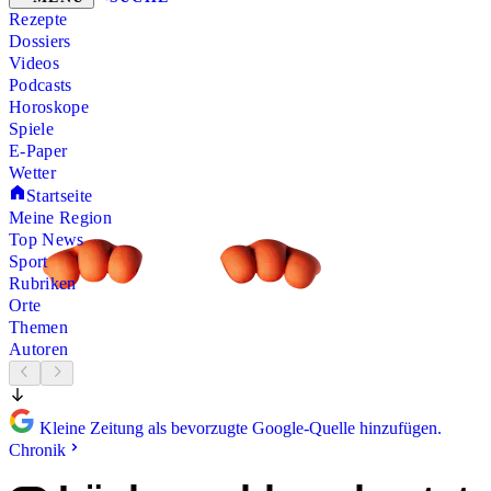
Rezepte
Dossiers
Videos
Podcasts
Horoskope
Spiele
E-Paper
Wetter
Startseite
Meine Region
Top News
Sport
Rubriken
Orte
Themen
Autoren
Kleine Zeitung als bevorzugte Google-Quelle hinzufügen.
Chronik