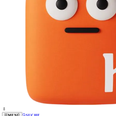
MENÜ
SUCHE