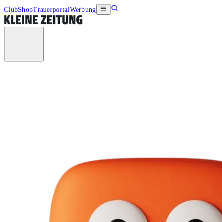
Club
Shop
Trauerportal
Werbung