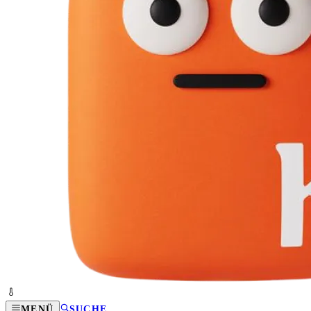
MENÜ
SUCHE