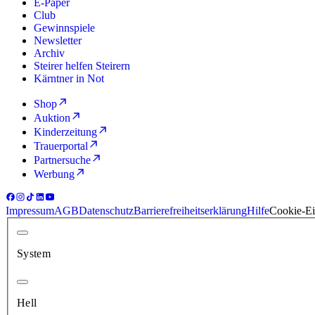
E-Paper
Club
Gewinnspiele
Newsletter
Archiv
Steirer helfen Steirern
Kärntner in Not
Shop
Auktion
Kinderzeitung
Trauerportal
Partnersuche
Werbung
Impressum
AGB
Datenschutz
Barrierefreiheitserklärung
Hilfe
Cookie-Ei
System
Hell