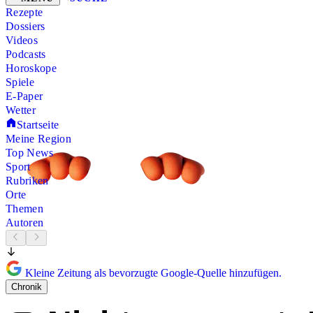
Rezepte
Dossiers
Videos
Podcasts
Horoskope
Spiele
E-Paper
Wetter
Startseite
Meine Region
Top News
Sport
Rubriken
Orte
Themen
Autoren
Kleine Zeitung als bevorzugte Google-Quelle hinzufügen.
Chronik