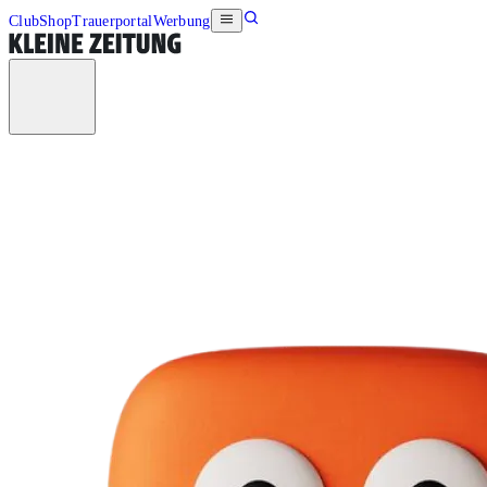
Club
Shop
Trauerportal
Werbung