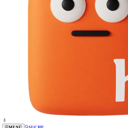
MENÜ
SUCHE