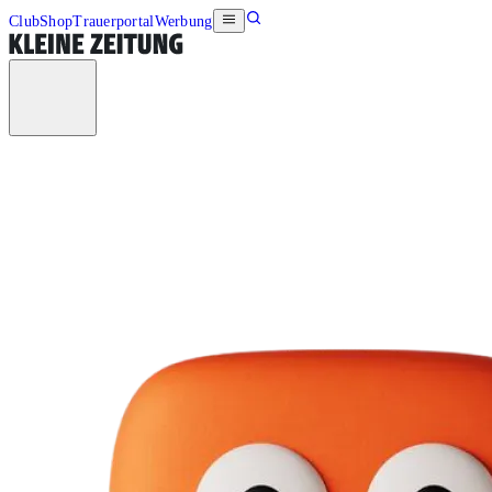
Club
Shop
Trauerportal
Werbung