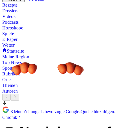
Rezepte
Dossiers
Videos
Podcasts
Horoskope
Spiele
E-Paper
Wetter
Startseite
Meine Region
Top News
Sport
Rubriken
Orte
Themen
Autoren
Kleine Zeitung als bevorzugte Google-Quelle hinzufügen.
Chronik