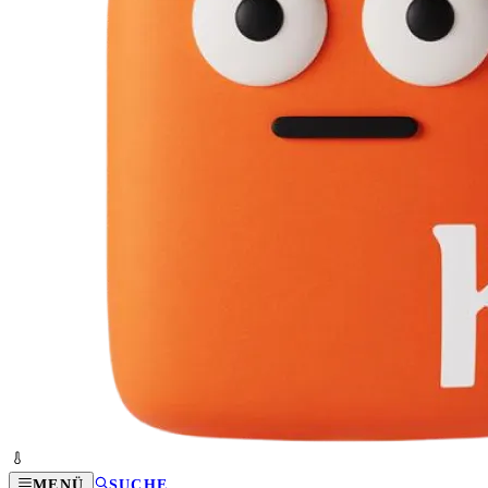
MENÜ
SUCHE