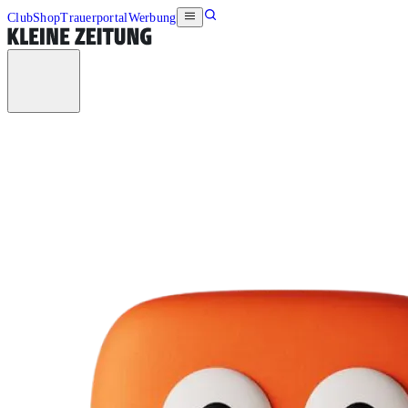
Club
Shop
Trauerportal
Werbung