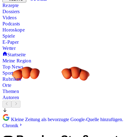
Rezepte
Dossiers
Videos
Podcasts
Horoskope
Spiele
E-Paper
Wetter
Startseite
Meine Region
Top News
Sport
Rubriken
Orte
Themen
Autoren
Kleine Zeitung als bevorzugte Google-Quelle hinzufügen.
Chronik