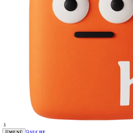
MENÜ
SUCHE