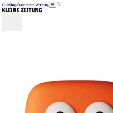
Club
Shop
Trauerportal
Werbung