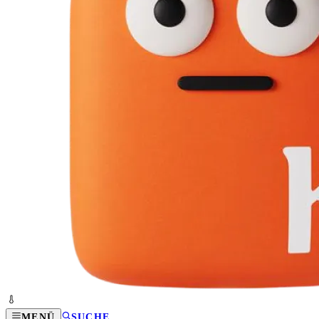
MENÜ
SUCHE