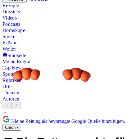
Rezepte
Dossiers
Videos
Podcasts
Horoskope
Spiele
E-Paper
Wetter
Startseite
Meine Region
Top News
Sport
Rubriken
Orte
Themen
Autoren
Kleine Zeitung als bevorzugte Google-Quelle hinzufügen.
Chronik