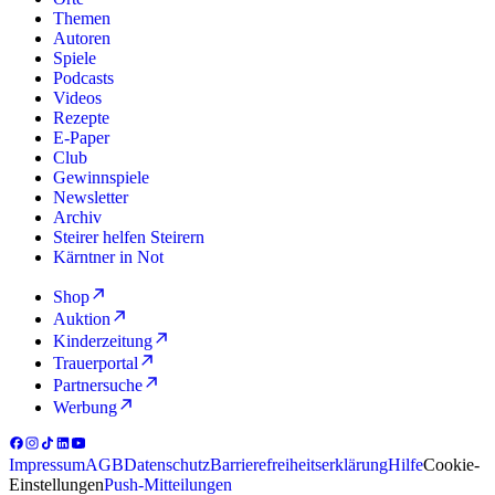
Themen
Autoren
Spiele
Podcasts
Videos
Rezepte
E-Paper
Club
Gewinnspiele
Newsletter
Archiv
Steirer helfen Steirern
Kärntner in Not
Shop
Auktion
Kinderzeitung
Trauerportal
Partnersuche
Werbung
Impressum
AGB
Datenschutz
Barrierefreiheitserklärung
Hilfe
Cookie-
Einstellungen
Push-Mitteilungen