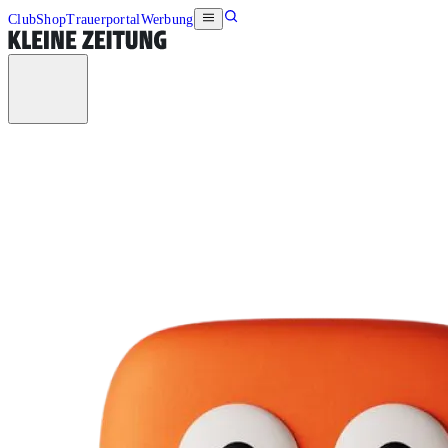
Club
Shop
Trauerportal
Werbung