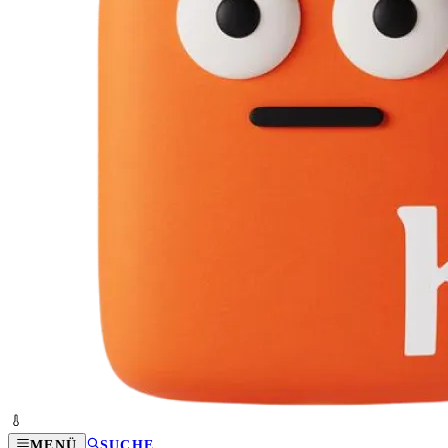
MENÜ
SUCHE