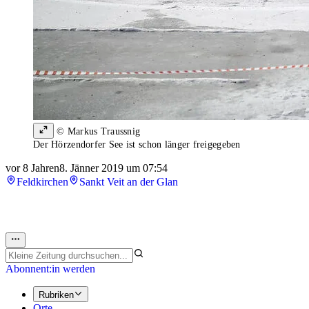
© Markus Traussnig
Der Hörzendorfer See ist schon länger freigegeben
vor 8 Jahren
8. Jänner 2019 um 07:54
Feldkirchen
Sankt Veit an der Glan
Abonnent:in werden
Rubriken
Orte