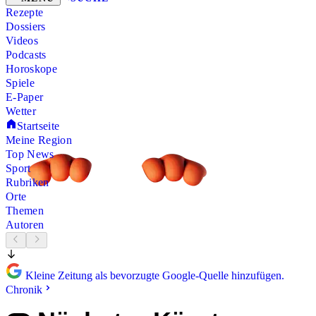
Rezepte
Dossiers
Videos
Podcasts
Horoskope
Spiele
E-Paper
Wetter
Startseite
Meine Region
Top News
Sport
Rubriken
Orte
Themen
Autoren
Kleine Zeitung als bevorzugte Google-Quelle hinzufügen.
Chronik