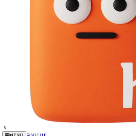
MENÜ
SUCHE