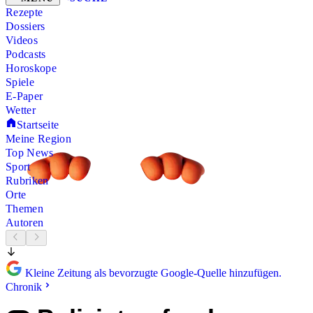
Rezepte
Dossiers
Videos
Podcasts
Horoskope
Spiele
E-Paper
Wetter
Startseite
Meine Region
Top News
Sport
Rubriken
Orte
Themen
Autoren
Kleine Zeitung als bevorzugte Google-Quelle hinzufügen.
Chronik