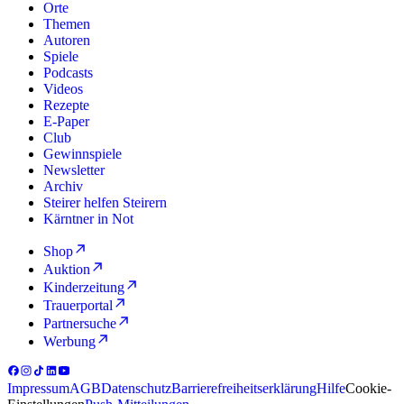
Orte
Themen
Autoren
Spiele
Podcasts
Videos
Rezepte
E-Paper
Club
Gewinnspiele
Newsletter
Archiv
Steirer helfen Steirern
Kärntner in Not
Shop
Auktion
Kinderzeitung
Trauerportal
Partnersuche
Werbung
Impressum
AGB
Datenschutz
Barrierefreiheitserklärung
Hilfe
Cookie-