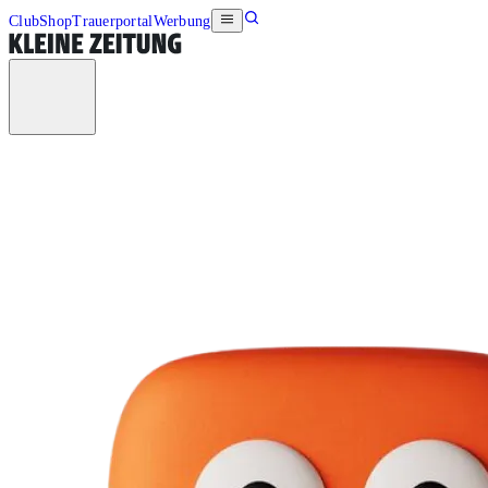
Club
Shop
Trauerportal
Werbung