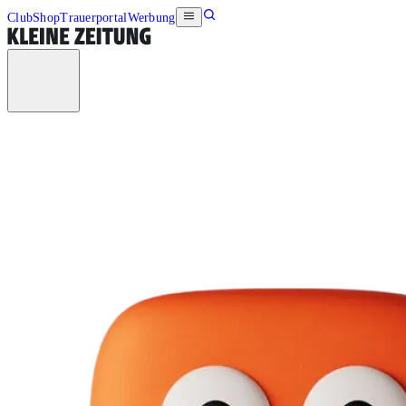
Club
Shop
Trauerportal
Werbung