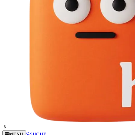
MENÜ
SUCHE