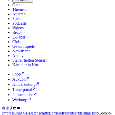
Orte
Themen
Autoren
Spiele
Podcasts
Videos
Rezepte
E-Paper
Club
Gewinnspiele
Newsletter
Archiv
Steirer helfen Steirern
Kärntner in Not
Shop
Auktion
Kinderzeitung
Trauerportal
Partnersuche
Werbung
Impressum
AGB
Datenschutz
Barrierefreiheitserklärung
Hilfe
Cookie-