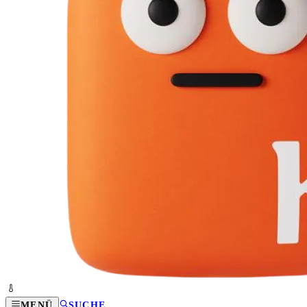
MENÜ
SUCHE