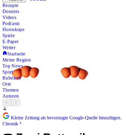
Rezepte
Dossiers
Videos
Podcasts
Horoskope
Spiele
E-Paper
Wetter
Startseite
Meine Region
Top News
Sport
Rubriken
Orte
Themen
Autoren
Kleine Zeitung als bevorzugte Google-Quelle hinzufügen.
Chronik