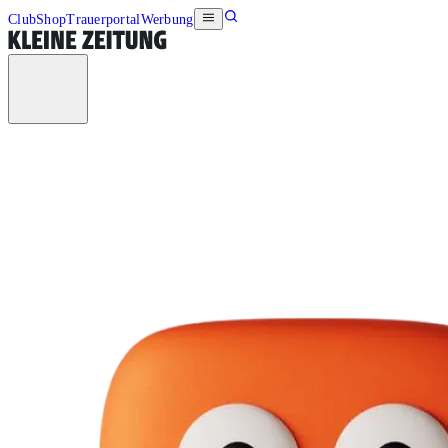
Club
Shop
Trauerportal
Werbung