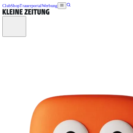
Club
Shop
Trauerportal
Werbung