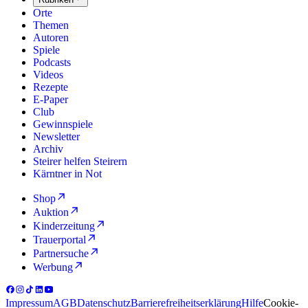
Orte
Themen
Autoren
Spiele
Podcasts
Videos
Rezepte
E-Paper
Club
Gewinnspiele
Newsletter
Archiv
Steirer helfen Steirern
Kärntner in Not
Shop
Auktion
Kinderzeitung
Trauerportal
Partnersuche
Werbung
Impressum
AGB
Datenschutz
Barrierefreiheitserklärung
Hilfe
Cookie-