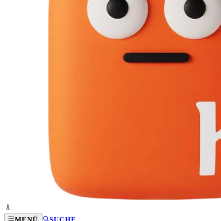
MENÜ
SUCHE