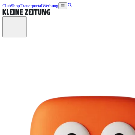
Club
Shop
Trauerportal
Werbung