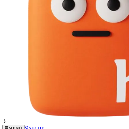
MENÜ
SUCHE