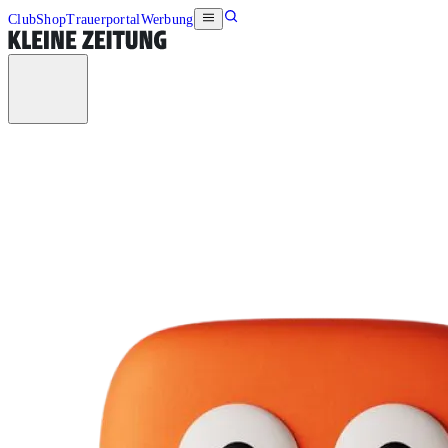
Club
Shop
Trauerportal
Werbung