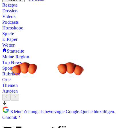
Rezepte
Dossiers
Videos
Podcasts
Horoskope
Spiele
E-Paper
Wetter
Startseite
Meine Region
Top News
Sport
Rubriken
Orte
Themen
Autoren
Kleine Zeitung als bevorzugte Google-Quelle hinzufügen.
Chronik