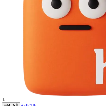
MENÜ
SUCHE