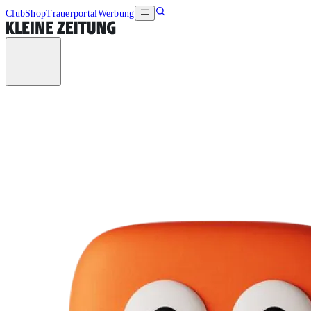
Club
Shop
Trauerportal
Werbung