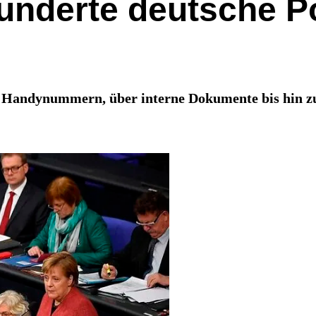
underte deutsche Po
on Handynummern, über interne Dokumente bis hin zu