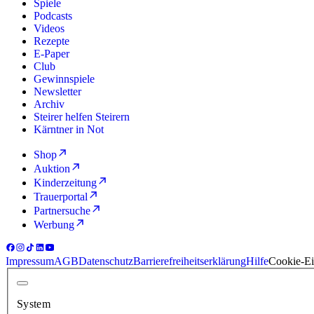
Spiele
Podcasts
Videos
Rezepte
E-Paper
Club
Gewinnspiele
Newsletter
Archiv
Steirer helfen Steirern
Kärntner in Not
Shop
Auktion
Kinderzeitung
Trauerportal
Partnersuche
Werbung
Impressum
AGB
Datenschutz
Barrierefreiheitserklärung
Hilfe
Cookie-Ei
System