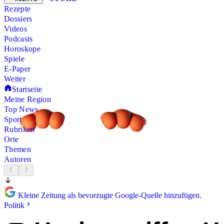
Rezepte
Dossiers
Videos
Podcasts
Horoskope
Spiele
E-Paper
Wetter
Startseite
Meine Region
Top News
Sport
Rubriken
Orte
Themen
Autoren
Kleine Zeitung als bevorzugte Google-Quelle hinzufügen.
Politik