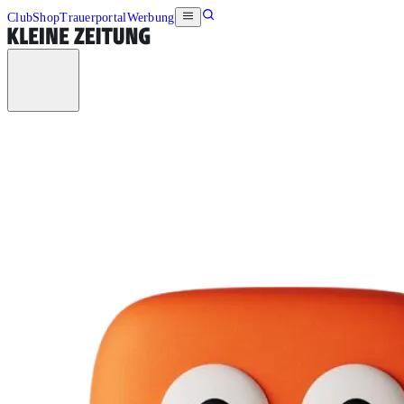
Club
Shop
Trauerportal
Werbung