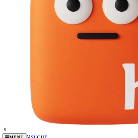
MENÜ
SUCHE