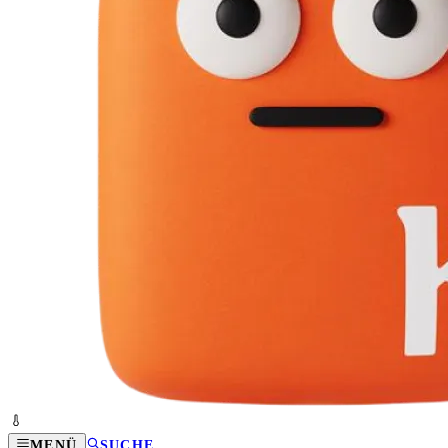
MENÜ
SUCHE