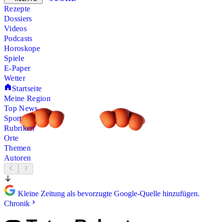
Rezepte
Dossiers
Videos
Podcasts
Horoskope
Spiele
E-Paper
Wetter
Startseite
Meine Region
Top News
Sport
Rubriken
Orte
Themen
Autoren
Kleine Zeitung als bevorzugte Google-Quelle hinzufügen.
Chronik