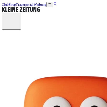
Club
Shop
Trauerportal
Werbung