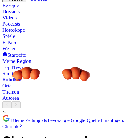
Rezepte
Dossiers
Videos
Podcasts
Horoskope
Spiele
E-Paper
Wetter
Startseite
Meine Region
Top News
Sport
Rubriken
Orte
Themen
Autoren
Kleine Zeitung als bevorzugte Google-Quelle hinzufügen.
Chronik