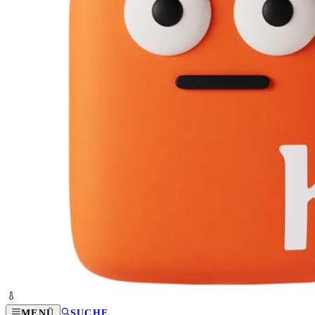
MENÜ
SUCHE