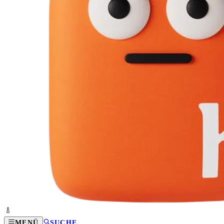
MENÜ
SUCHE