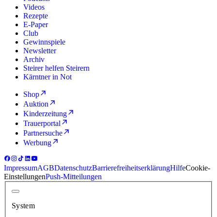
Videos
Rezepte
E-Paper
Club
Gewinnspiele
Newsletter
Archiv
Steirer helfen Steirern
Kärntner in Not
Shop
Auktion
Kinderzeitung
Trauerportal
Partnersuche
Werbung
Impressum
AGB
Datenschutz
Barrierefreiheitserklärung
Hilfe
Cookie-
Einstellungen
Push-Mitteilungen
System