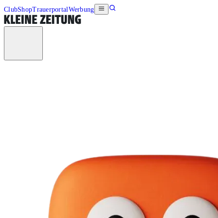
Club
Shop
Trauerportal
Werbung