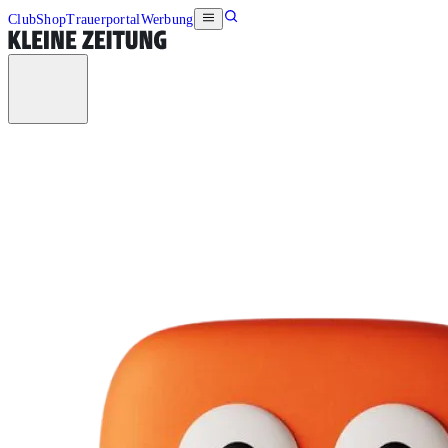
Club
Shop
Trauerportal
Werbung