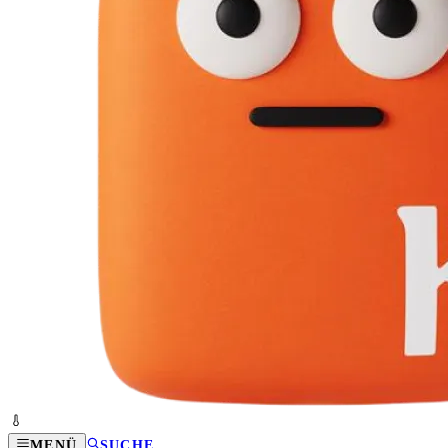
MENÜ
SUCHE