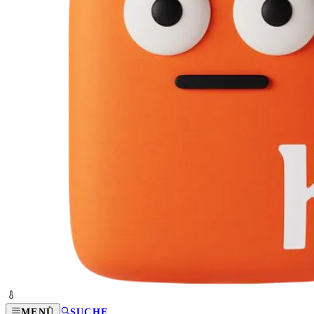
MENÜ
SUCHE