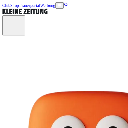
Club
Shop
Trauerportal
Werbung