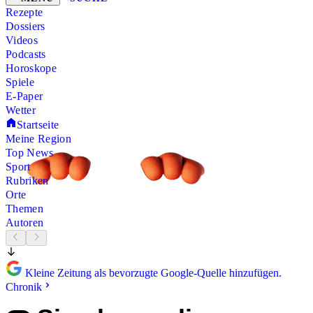
Rezepte
Dossiers
Videos
Podcasts
Horoskope
Spiele
E-Paper
Wetter
Startseite
Meine Region
Top News
Sport
Rubriken
Orte
Themen
Autoren
Kleine Zeitung als bevorzugte Google-Quelle hinzufügen.
Chronik