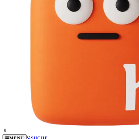
MENÜ
SUCHE