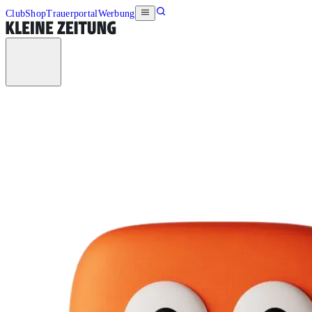
Club
Shop
Trauerportal
Werbung