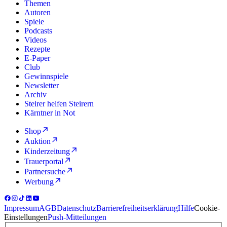
Themen
Autoren
Spiele
Podcasts
Videos
Rezepte
E-Paper
Club
Gewinnspiele
Newsletter
Archiv
Steirer helfen Steirern
Kärntner in Not
Shop
Auktion
Kinderzeitung
Trauerportal
Partnersuche
Werbung
Impressum
AGB
Datenschutz
Barrierefreiheitserklärung
Hilfe
Cookie-
Einstellungen
Push-Mitteilungen