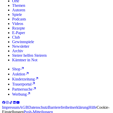
Orte
Themen
Autoren
Spiele
Podcasts
Videos
Rezepte
E-Paper
Club
Gewinnspiele
Newsletter
Archiv
Steirer helfen Steirern
Kärntner in Not
Shop
Auktion
Kinderzeitung
Trauerportal
Partnersuche
Werbung
Impressum
AGB
Datenschutz
Barrierefreiheitserklärung
Hilfe
Cookie-
Einstellungen
Push-Mitteilungen