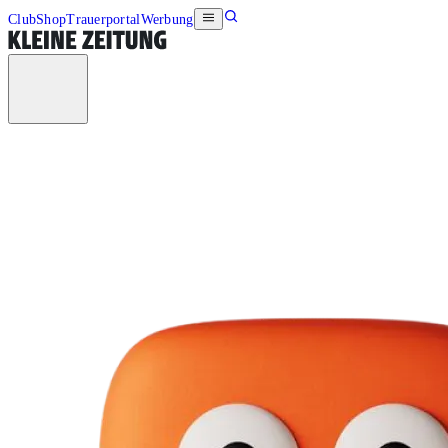
Club
Shop
Trauerportal
Werbung