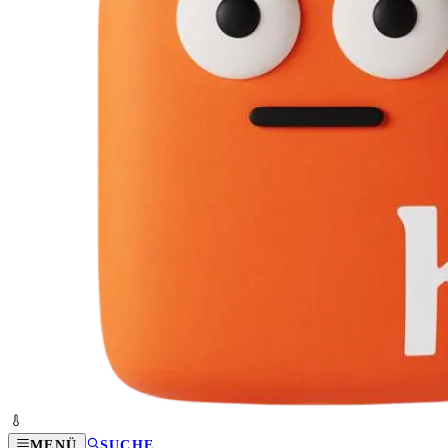
MENÜ
SUCHE