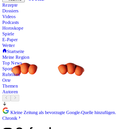
Rezepte
Dossiers
Videos
Podcasts
Horoskope
Spiele
E-Paper
Wetter
Startseite
Meine Region
Top News
Sport
Rubriken
Orte
Themen
Autoren
Kleine Zeitung als bevorzugte Google-Quelle hinzufügen.
Chronik